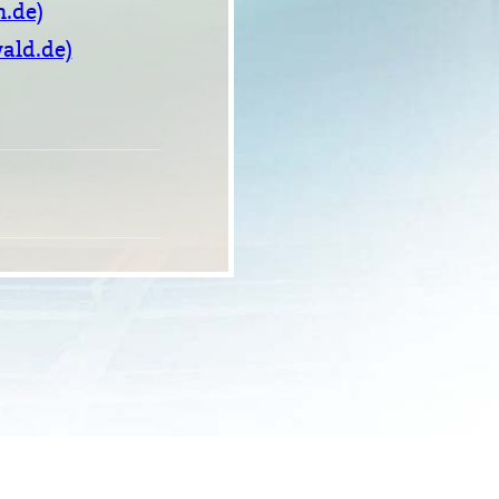
.de)
ald.de)