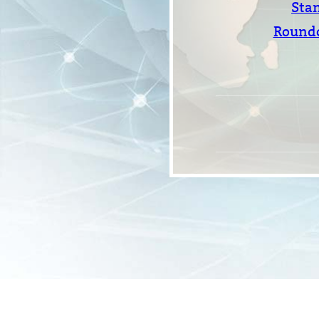
Stan
Roundc